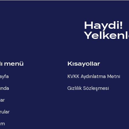
Haydi!
Yelkenl
lı menü
Kısayollar
ayfa
KVKK Aydınlatma Metni
ında
Gizlilik Sözleşmesi
lar
rular
şim