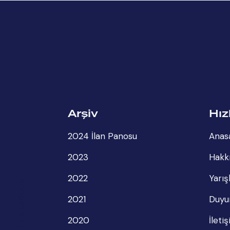
Arşiv
Hız
2024 İlan Panosu
Anas
2023
Hakk
2022
Yarış
Facebook
2021
Duyu
2020
İleti