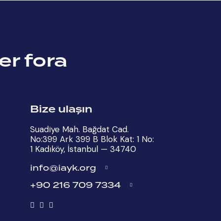
er fora
Bize ulaşın
Suadiye Mah. Bağdat Cad.
No:399 Ark 399 B Blok Kat: 1 No:
1 Kadıköy, İstanbul — 34740
info@iayk.org
+90 216 709 7334