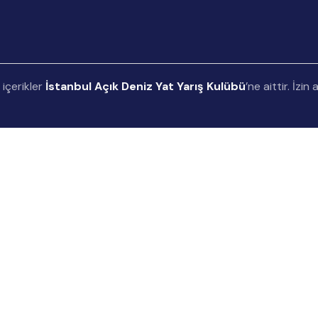
 içerikler
İstanbul Açık Deniz Yat Yarış Kulübü
’ne aittir. İzi