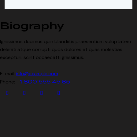
Biography
Ignissimos ducimus quin blandiitis praesentium voluptatem
deleniti atque corrupti quos dolores et quas molestias
excepturi. scint occaecatti gnissimus.
E-mail:
info@example.com
+1 800 555 45 65
Phone: