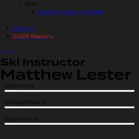
2020
İstanbul Fotoğraf ve Videoları
İletişim
2025 Raporu
Ski Instructor
Matthew Lester
Coaching
80%
Competitions
90%
Experience
88%