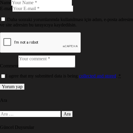
Name
E-mail
Daha sonraki yorumlarımda kullanılması için adım, e-posta adresim
ve site adresim bu tarayıcıya kaydedilsin.
Comment
I agree that my submitted data is being
collected and stored
.
*
Ara
Güncel Duyurular