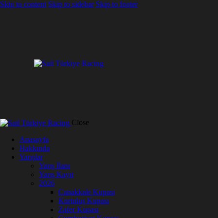
Skip to content
Skip to sidebar
Skip to footer
Close
Anasayfa
Hakkında
Yarışlar
Yarış İlanı
Yarış Kayıt
2026
Çanakkale Kupası
Kurtuluş Kupası
Zafer Kupası