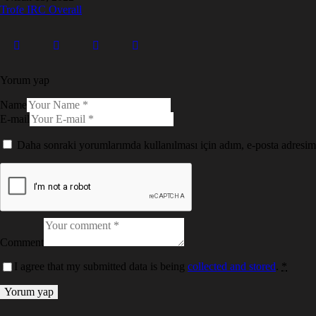
Trofe IRC Overall
Yorum yap
Name
E-mail
Daha sonraki yorumlarımda kullanılması için adım, e-posta adresim 
Comment
I agree that my submitted data is being
collected and stored
.
*